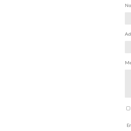
No
Adr
Me
En