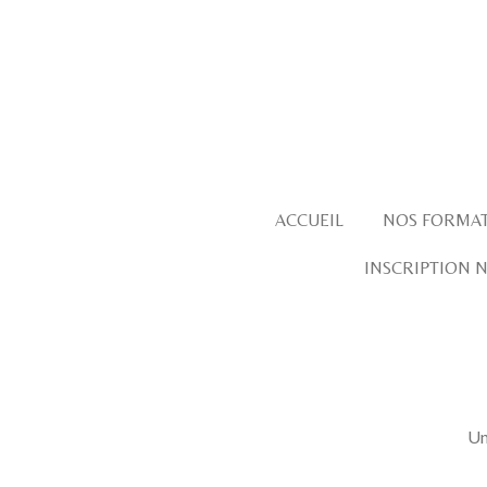
Passer
au
contenu
principal
ACCUEIL
NOS FORMA
INSCRIPTION 
Un