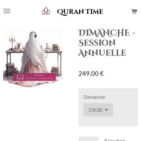
Passer
Quran time
au
contenu
principal
DIMANCHE -
Session
Annuelle
249,00 €
Dimanche
Ajouter