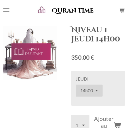
Passer
Quran time
au
contenu
principal
Niveau 1 -
Jeudi 14h00
350,00 €
JEUDI
Ajouter
au