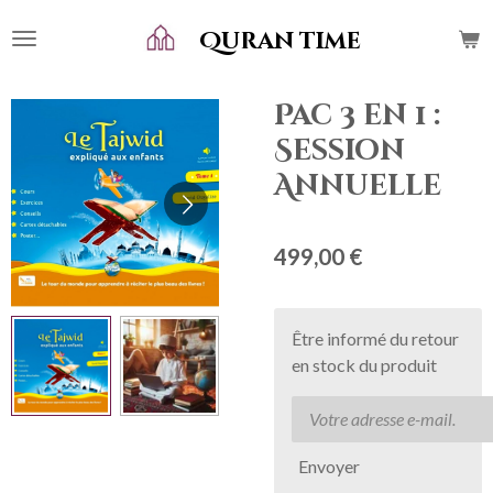
Passer
Quran time
au
contenu
principal
Pac 3 en 1 :
Session
Annuelle
499,00 €
Être informé du retour
en stock du produit
Envoyer