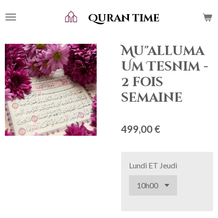
Passer
Quran time
au
contenu
principal
Mu"alluma
Um Tesnim -
2 fois
semaine
499,00 €
Lundi ET Jeudi